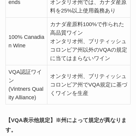
ends
オンタリオ州では、カナダ産原
料を25%以上使用義務あり
カナダ産原料100%で作られた
高品質ワイン
100% Canadia
オンタリオ州、ブリティッシュ
n Wine
コロンビア州以外のVQAの規定
に当てはまらないワイン
VQA認証ワイ
オンタリオ州、ブリティッシュ
ン
コロンビア州でVQA規定に基づ
(Vintners Qual
くワインを生産
ity Alliance)
【VQA表示他規定】※州によって規定が異なりま
す。