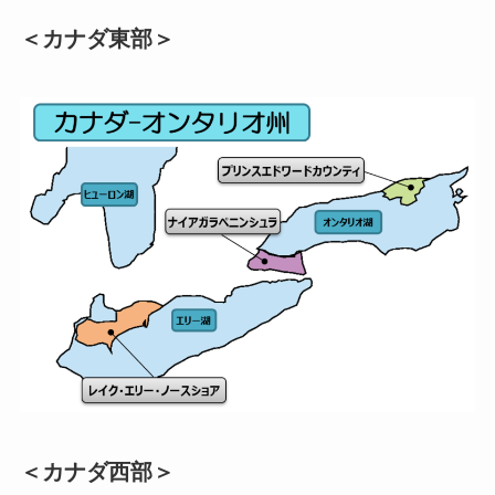
＜カナダ東部＞
＜カナダ西部＞