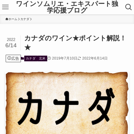
ワインソムリエ・エキスパート独
学応援ブログ
ホーム
カナダ
カナダのワイン★ポイント解説！
2022
6/14
★
広告
2019年7月10日
2022年6月14日
カナダ
北米