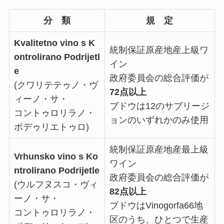
分 類
規 定
Kvalitetno vino s K
統制保証原産地産上級ワ
ontrolirano Podrijetl
イン
e
政府委員会の総合評価が
(クワリテテゥノ・ヴ
72点以上
ィーノ・サ・
ブドウは12のサブリージ
コントゥロリラノ・
ョンのいずれかのみ使用
ポデゥリエトゥロ)
統制保証原産地産最上級
Vrhunsko vino s Ko
ワイン
ntrolirano Podrijetle
政府委員会の総合評価が
(ウルフヌスコ・ヴィ
82点以上
ーノ・サ・
ブドウはVinogorfa66地
コントゥロリラノ・
区のうち、ひとつで生産