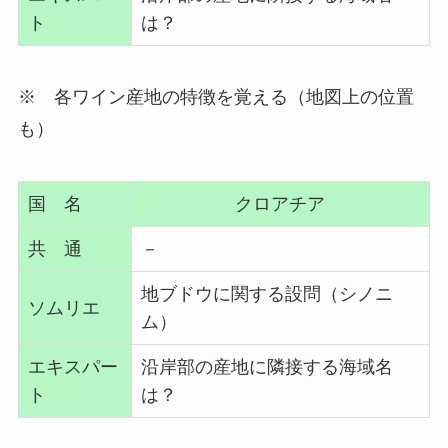
ト
は？
※ 各ワイン産地の特徴を覚える（地図上の位置
も）
国 名
クロアチア
共 通
－
地ブドウに関する設問（シノニ
ソムリエ
ム）
エキスパー
沿岸部の産地に隣接する海域名
ト
は？