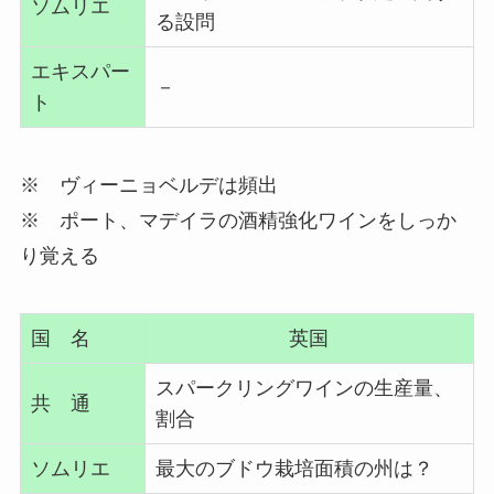
ソムリエ
る設問
エキスパー
－
ト
※ ヴィーニョベルデは頻出
※ ポート、マデイラの酒精強化ワインをしっか
り覚える
国 名
英国
スパークリングワインの生産量、
共 通
割合
ソムリエ
最大のブドウ栽培面積の州は？