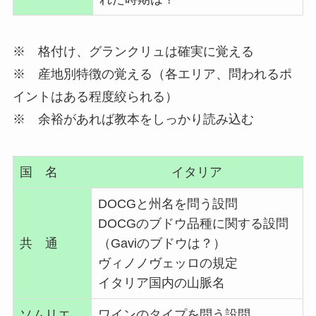
※ 格付け、グランクリュは確実に覚える
※ 産地別特徴の覚える（各エリア、問われるポ
イントはある程度絞られる）
※ 余裕があれば教本をしっかり読み込む
国 名
イタリア
DOCGと州名を問う設問
DOCGのブドウ品種に関する設問
共 通
（Gaviのブドウは？）
ヴィノノヴェッロの規定
イタリア国内の山脈名
ソムリエ
ワインのタイプを問う設問