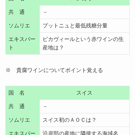
共 通
－
ソムリエ
プットニュと最低残糖分量
エキスパー
ピカヴィールという赤ワインの生
ト
産地は？
※ 貴腐ワインについてポイント覚える
国 名
スイス
共 通
－
ソムリエ
スイス初のＡＯＣは？
エキスパー
沿岸部の産地に隣接する海域名