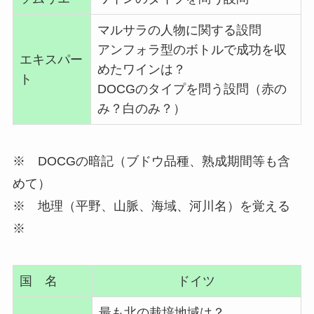
マルサラの人物に関する設問
アンフォラ型のボトルで成功を収
エキスパー
めたワインは？
ト
DOCGのタイプを問う設問（赤の
み？白のみ？）
※ DOCGの暗記（ブドウ品種、熟成期間等も含
めて）
※ 地理（平野、山脈、海域、河川名）を覚える
※
国 名
ドイツ
最も北の栽培地域は？